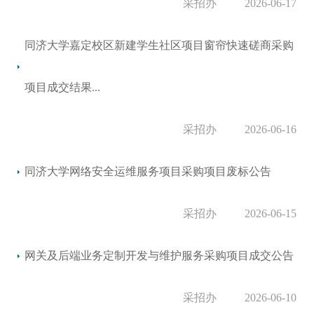
采招办
2026-06-17
同济大学嘉定校区新建学生社区项目窗帘快速磋商采购
项目成交结果...
采招办
2026-06-16
同济大学网络安全运维服务项目采购项目废标公告
采招办
2026-06-15
网关及后端业务定制开发与维护服务采购项目成交公告
采招办
2026-06-10