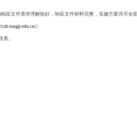
的响应文件需求理解较好，响应文件材料完整，实施方案详尽全
//czb.tongji.edu.cn/
）
联系。