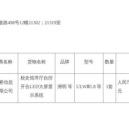
8号12幢21302；21319室
商名称
货物名称
品牌
型号
数量
校史馆序厅自控
桥信息
人民币9
开合LED大屏显
洲明 等
ULW
Ⅲ1.8 等
1
套
限公司
元
示系统