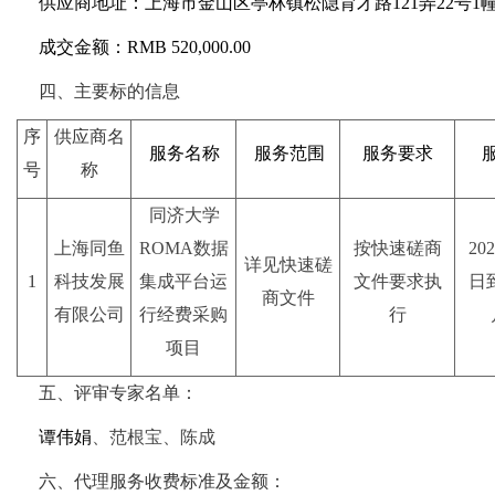
供应商地址：上海市金山区亭林镇松隐育才路121弄22号1幢1
成交金额：RMB 520,000.00
四、主要标的信息
序
供应商名
服务名称
服务范围
服务要求
号
称
同济大学
上海同鱼
ROMA数据
按快速磋商
202
详见快速磋
1
科技发展
集成平台运
文件要求执
日到
商文件
有限公司
行经费采购
行
项目
五、评审专家名单：
谭伟娟
、范根宝、陈成
六、代理服务收费标准及金额：