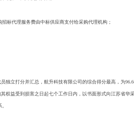
购招标代理服务费由
中标
供应商支付给采购代理机构；
成员独立打分并汇总，
航升科技有限公司
的综合得分最高，为
96
知其权益受到损害之日起七个工作日内，以书面形式向江苏省华
系。