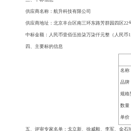
供应商名称
：航升科技有限公司
供应商地址：北京丰台区南三环东路芳群园四区
2
中标
金额
：
人民币
壹佰伍拾柒万柒仟
元整（
人民币
1
四、主要标的信息
名称
品牌
规格
数量
单价
五、评审专家名单：戈立新、徐威毅、李军、金石