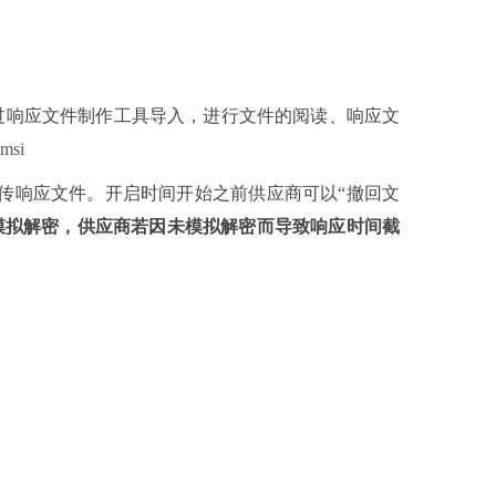
件通过响应文件制作工具导入，进行文件的阅读、响应文
.msi
传
响应
文件。
开启
时间开始之前供应商可以
“撤回文
模拟解密，供应商若因未模拟解密而导致响应时间截