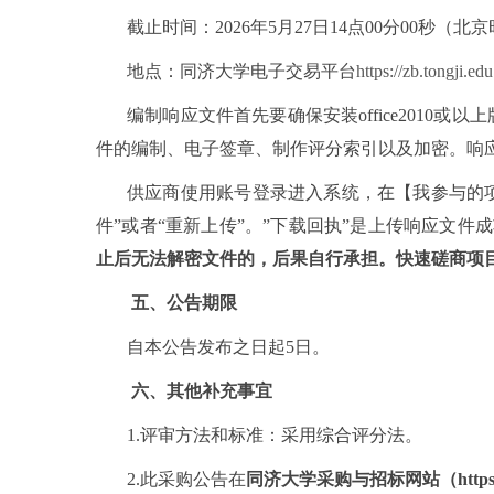
截止时间：
2026年
5
月
2
7
日
1
4
点
00分00秒（北
地点：同济大学电子交易平台
https://zb.tongji.ed
编制响应文件首先要确保安装
office20
件的编制、电子签章、制作评分索引以及加密。响
供应商使用账号登录进入系统，在【我参与的
件”或者“重新上传”
。
”下载回执”是上传
响应
文件成
止后无法解密文件的，后果自行承担。快速磋商项
五、公告期限
自本公告发布之日起
5日。
六、其他补充事宜
1.评审方法和标准：采用综合评分法。
2.此采购公告在
同济大学采购与招标网站（
http