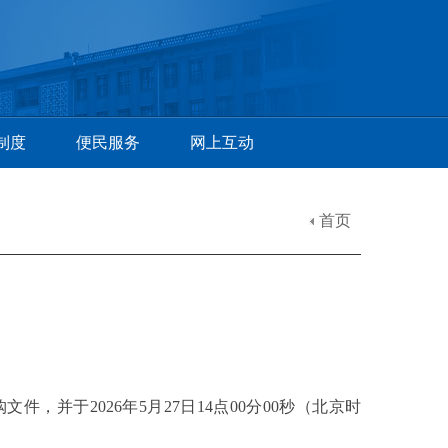
制度
便民服务
网上互动
首页
购文件，并于
2026年
5
月
2
7
日
1
4
点
00分00秒（北京时