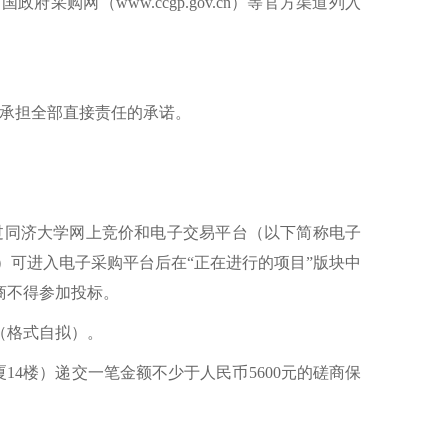
中国政府采购网（www.ccgp.gov.cn）等官方渠道列入
动承担全部直接责任的承诺。
间），通过同济大学网上竞价和电子交易平台（以下简称电子
或供应商）可进入电子采购平台后在“正在进行的项目”版块中
商不得参加投标。
（格式自拟）。
大厦14楼）递交一笔金额不少于人民币5600元的磋商保