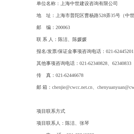
单位名称：上海中世建设咨询有限公司
地
址：上海市普陀区曹杨路
528
弄
35
号（中
邮
编：
200063
联
系
人：陈洁、陈媛媛
报名
/
发票
/
保证金事项咨询电话：
021-62445201
其他事项咨询电话：
021-62340828
、
62340833
传
真：
021-62446678
邮
箱：
chenjie@cwcc.net.cn
、
chenyuanyuan@cwc
项目联系方式
项目联系人：陈洁、张琴