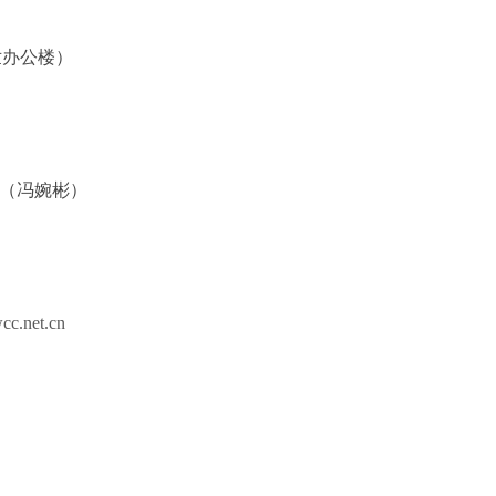
世办公楼）
（冯婉彬）
c.net.cn