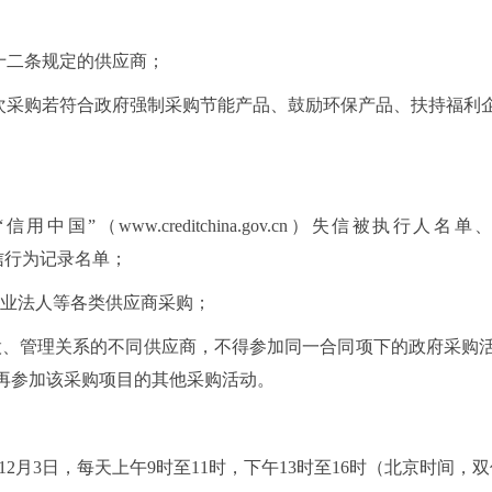
十二条规定的供应商；
次采购若符合政府强制采购节能产品、鼓励环保产品、扶持福利
国”（www.creditchina.gov.cn）失信被执
法失信行为记录名单；
事业法人等各类供应商采购；
股、管理关系的不同供应商，不得参加同一合同项下的政府采购
再参加该采购项目的其他采购活动。
1
2
月
3
日，每天上午
9时至11时，下午13时至16时（北京时间，