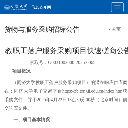
Toggl
货物与服务采购招标公告
首页
navig
教职工落户服务采购项目快速磋商公
索取号：G0031003000-2025-0065
项目概况
（同济大学教职工落户服务采购项目）的潜在响应供应商
在：同济大学电子交易平台
https://zb.tongji.edu.cn/index.htm
获
采购文件，并于
2025年
4
月
2
2
日
1
3
点
30分00秒（北京时间）
交响应文件
。
一、项目基本情况