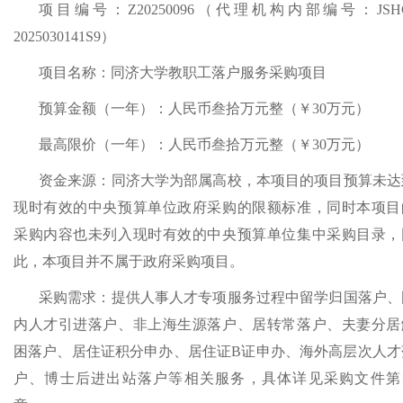
项目编号：
Z20250096（
代理机构内部编号：
JSH
2025030141S9）
项目名称：
同济大学教职工落户服务采购项目
预算金额（一年）：
人民币
叁拾万
元整
（￥
30
万元）
最高限价（一年）：人民币
叁拾万
元整（￥
30
万元）
资金来源：同济大学为部属高校，本项目的项目预算未达
现时有效的中央预算单位政府采购的限额标准，同时本项目
采购内容也未列入现时有效的中央预算单位集中采购目录，
此，本项目并不属于政府采购项目。
采购需求：
提供人事人才专项服务过程中留学归国落户、
内人才引进落户、非上海生源落户、居转常落户、夫妻分居
困落户、居住证积分申办、居住证
B
证申办、海外高层次人才
户、博士后进出站落户等相关服务
，具体详见采购文件第