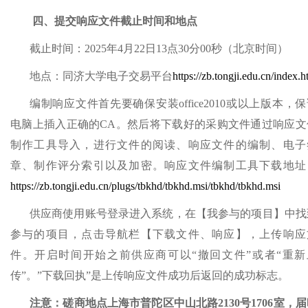
四、
提交响应文件截止时间和地点
截止时间：
2025年
4
月
22
日
1
3
点
30分00秒（北京时间）
地点：同济大学电子交易平台
https://zb.tongji.edu.cn/index.
编制响应文件首先要确保安装
office2010或以上版本，
电脑上插入正确的CA。然后将下载好的采购文件通过响应文
制作工具导入，进行文件的阅读、响应文件的编制、电子
章、制作评分索引以及加密。响应文件编制工具下载地址
https://zb.tongji.edu.cn/plugs/tbkhd/tbkhd.msi/tbkhd/tbkhd.msi
供应商使用账号登录进入系统，在【我参与的项目】中找
参与
的项目，点击导航栏【下载文件、响应】，上传
响应
件。
开启
时间开始之前供应商可以
“撤回文件”或者“重新
传”
。
”下载回执”是上传
响应
文件成功后返回的成功标志
。
注意：磋商地点上海市普陀区中山北路
2130号1706室，