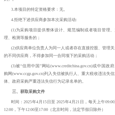
3.本项目的特定资格要求：
无
。
4.拒绝下述供应商参加本次采购活动:
(1)为采购项目提供整体设计、规范编制或者项目管理、
理、检测等服务的；
(2)供应商单位负责人为同一人或者存在直接控股、管理关
的不同供应商，不得参加同一合同项下的采购活动；
(3)被“信用中国”网站(www.creditchina.gov.cn)或中国政
购网(www.ccgp.gov.cn)列入失信被执行人、重大税收违法失
体、政府采购严重违法失信行为记录名单的。
三、获取采购文件
时间：
2025年
4
月
15
日至
2025年
4
月
21
日，每天上午
09:0
12:00，下午12:00至17:00（北京时间，法定节假日除外）