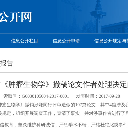
信息公开栏目
信息公开申请
信息公开规定与
报告
对《肿瘤生物学》撤稿论文作者处理决定
索取号：G0030105004-2017-0001 发表时间：2017-09-28
《肿瘤生物学》撤销涉嫌同行评审造假的107篇论文，其中4篇涉
关规定，组织开展调查工作，查清了事实，并对涉事作者进行了
信教育，坚决维护科研诚信，严惩学术不端，严格杜绝此类事件