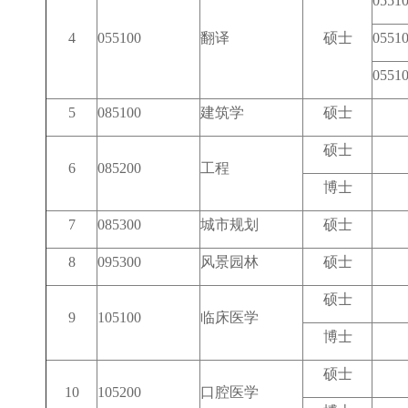
055
4
055100
翻译
硕士
055
055
5
085100
建筑学
硕士
硕士
6
085200
工程
博士
7
085300
城市规划
硕士
8
095300
风景园林
硕士
硕士
9
105100
临床医学
博士
硕士
10
105200
口腔医学