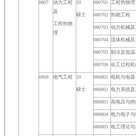
0807
动力工程
10
080701
工程热物理
及
硕士
080702
热能工程
工程热物
080703
动力机械及
理
080704
流体机械及
080705
制冷及低温
080706
化工过程机
0808
电气工程
10
080801
电机与电器
硕士
080802
电力系统及
080803
高电压与绝
080804
电力电子与
080805
电工理论与