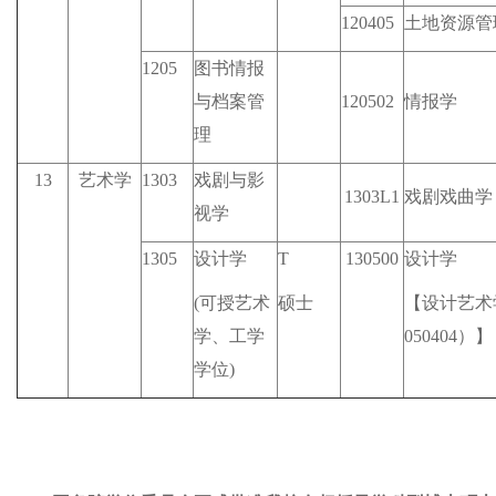
120405
土地资源管
1205
图书情报
与档案管
120502
情报学
理
13
艺术学
1303
戏剧与影
1303L1
戏剧戏曲学
视学
1305
设计学
T
130500
设计学
(可授艺术
硕士
【设计艺术
学、工学
050404）】
学位)