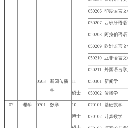
050206
印度语言文
050207
西班牙语语
050208
阿拉伯语语
050209
欧洲语言文
050210
亚非语言文
050211
外国语言学
0503
新闻传播
11
050301
新闻学
学
硕士
050302
传播学
07
理学
0701
数学
10
070101
基础数学
博士
070102
计算数学
硕士