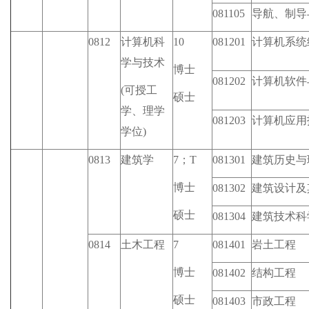
081105
导航、制导
0812
计算机科
10
081201
计算机系统
学与技术
博士
081202
计算机软件
(可授工
硕士
学、理学
081203
计算机应用
学位)
0813
建筑学
7；T
081301
建筑历史与
博士
081302
建筑设计及
硕士
081304
建筑技术科
0814
土木工程
7
081401
岩土工程
博士
081402
结构工程
硕士
081403
市政工程