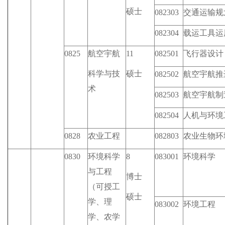
硕士
082303
交通运输规
082304
载运工具运
0825
航空宇航
11
082501
飞行器设计
科学与技
硕士
082502
航空宇航推
术
082503
航空宇航制
082504
人机与环境
0828
农业工程
082803
农业生物环
0830
环境科学
8
083001
环境科学
与工程
博士
（可授工
硕士
学、理
083002
环境工程
学、农学