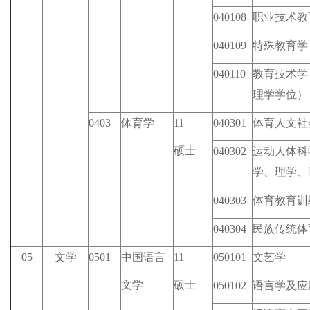
040108
职业技术教
040109
特殊教育学
040110
教育技术学
理学学位）
0403
体育学
11
040301
体育人文社
硕士
040302
运动人体科
学、理学、
040303
体育教育训
040304
民族传统体
05
文学
0501
中国语言
11
050101
文艺学
文学
硕士
050102
语言学及应