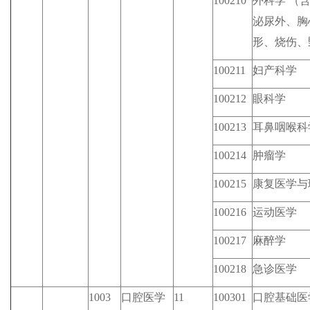
100210
外科学 （
泌尿外、胸
形、烧伤、
100211
妇产科学
100212
眼科学
100213
耳鼻咽喉科
100214
肿瘤学
100215
康复医学与
100216
运动医学
100217
麻醉学
100218
急诊医学
1003
口腔医学
11
100301
口腔基础医