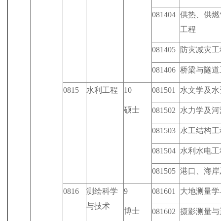
081404
供热、供燃
工程
081405
防灾减灾工
081406
桥梁与隧道
0815
水利工程
10
081501
水文学及水
硕士
081502
水力学及河
081503
水工结构工
081504
水利水电工
081505
港口、海岸
0816
测绘科学
9
081601
大地测量学
与技术
博士
081602
摄影测量与