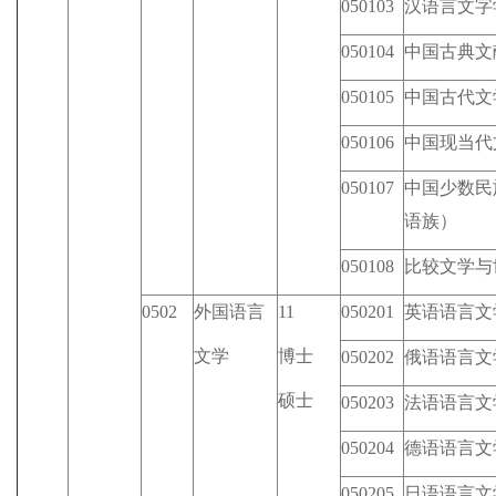
050103
汉语言文字
050104
中国古典文
050105
中国古代文
050106
中国现当代
050107
中国少数民
语族）
050108
比较文学与
0502
外国语言
11
050201
英语语言文
文学
博士
050202
俄语语言文
硕士
050203
法语语言文
050204
德语语言文
050205
日语语言文