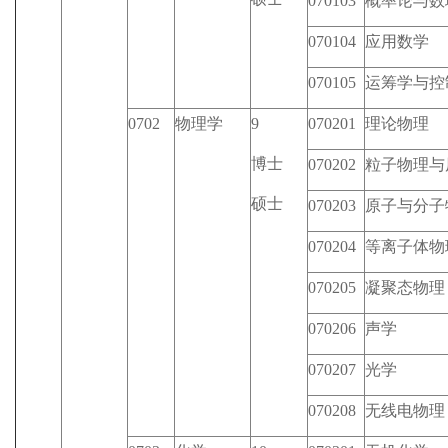
070103
概率论与数
070104
应用数学
070105
运筹学与控
0702
物理学
9
070201
理论物理
博士
070202
粒子物理与
硕士
070203
原子与分子
070204
等离子体物
070205
凝聚态物理
070206
声学
070207
光学
070208
无线电物理