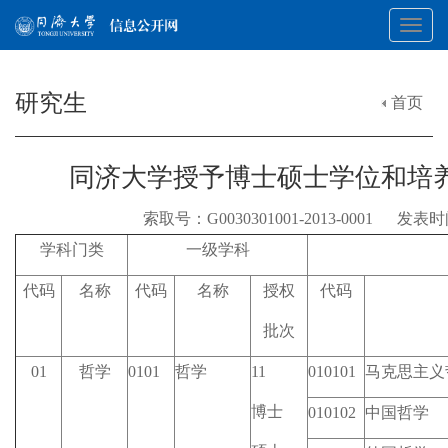
Toggl
研究生
首页
navig
同济大学授予博士硕士学位和培
索取号：G0030301001-2013-0001 发表时
学科门类
一级学科
代码
名称
代码
名称
授权
代码
批次
01
哲学
0101
哲学
11
010101
马克思主义
博士
010102
中国哲学