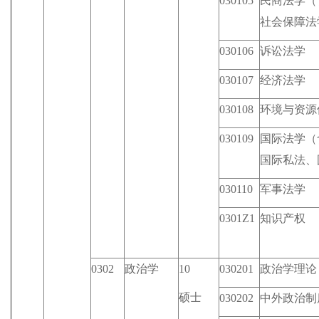
030105
民商法学（
社会保障法
030106
诉讼法学
030107
经济法学
030108
环境与资源
030109
国际法学（
国际私法、
030110
军事法学
0301Z1
知识产权
0302
政治学
10
030201
政治学理论
硕士
030202
中外政治制