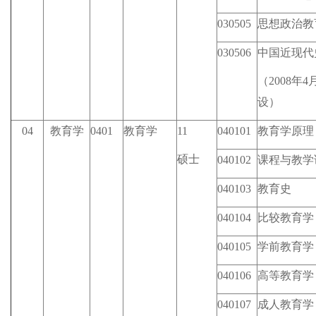
030505
思想政治教
030506
中国近现代
（2008年
设）
04
教育学
0401
教育学
11
040101
教育学原理
硕士
040102
课程与教学
040103
教育史
040104
比较教育学
040105
学前教育学
040106
高等教育学
040107
成人教育学