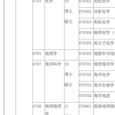
0703
化学
10
070301
无机化学
博士
070302
分析化学
硕士
070303
有机化学
070304
物理化学（
070305
高分子化学
0705
地理学
070503
地图学与地
0707
海洋科学
10
070701
物理海洋学
博士
070702
海洋化学
硕士
070703
海洋生物学
070704
海洋地质
0708
地球物理
11
070801
固体地球物
学