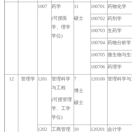
1007
药学
11
100701
药物化学
(可授医
硕士
100702
药剂学
学、理学
100703
生药学
学位)
100704
药物分析学
100705
微生物与生
100706
药理学
12
管理学
1201
管理科学
7
120100
管理科学与
与工程
博士
(可授管理
硕士
学、工学
学位)
1202
工商管理
10
120201
会计学