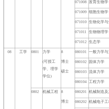
071008
发育生物学
071009
细胞生物学
071010
生物化学与
071011
生物物理学
071012
生态学
08
工学
0801
力学
8
080101
一般力学与
(可授工
博士
080102
固体力学
学、理学
硕士
080103
流体力学
学位)
080104
工程力学
0802
机械工程
8
080201
机械制造及
博士
080202
机械电子工