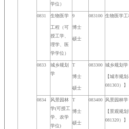
学位）
0831
生物医学
9
083100
生物医学工
工程（可
博士
授工学、
硕士
理学、医
学学位）
0833
城乡规划
T
083300
城乡规划学
学
博士
【城市规划
081303）】
硕士
0834
风景园林
T
083400
风景园林学
学(可授工
博士
【景观规划
学、农学
081320）】
硕士
学位)