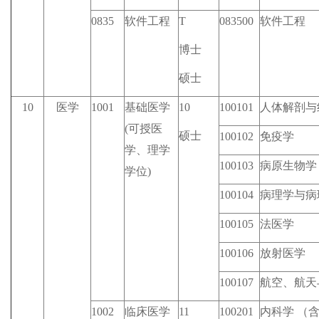
0835
软件工程
T
083500
软件工程
博士
硕士
10
医学
1001
基础医学
10
100101
人体解剖与
(可授医
硕士
100102
免疫学
学、理学
100103
病原生物学
学位)
100104
病理学与病
100105
法医学
100106
放射医学
100107
航空、航天
1002
临床医学
11
100201
内科学 （