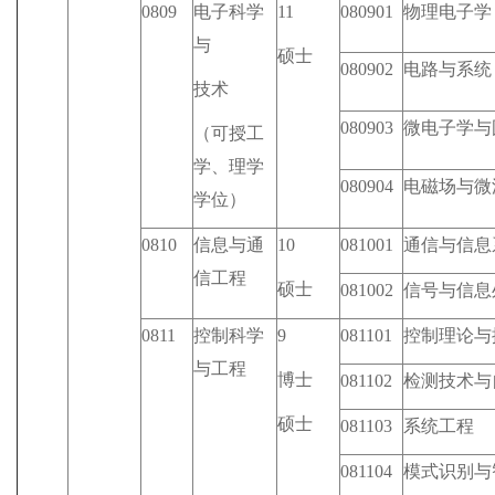
0809
电子科学
11
080901
物理电子学
与
硕士
080902
电路与系统
技术
080903
微电子学与
（可授工
学、理学
080904
电磁场与微
学位）
0810
信息与通
10
081001
通信与信息
信工程
硕士
081002
信号与信息
0811
控制科学
9
081101
控制理论与
与工程
博士
081102
检测技术与
硕士
081103
系统工程
081104
模式识别与