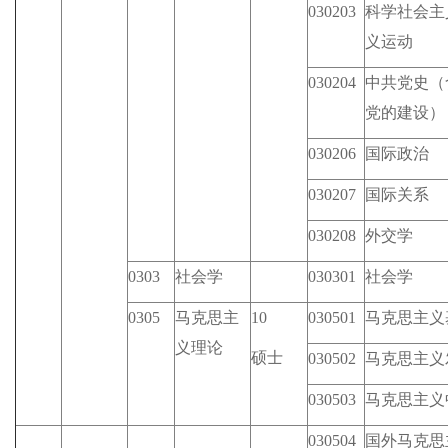
030203
科学社会主
义运动
030204
中共党史（
党的建设）
030206
国际政治
030207
国际关系
030208
外交学
0303
社会学
030301
社会学
0305
马克思主
10
030501
马克思主义
义理论
硕士
030502
马克思主义
030503
马克思主义
030504
国外马克思