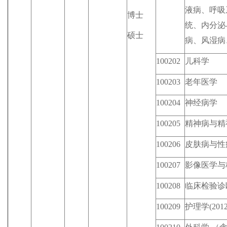
液病、呼吸
博士
统、内分泌
硕士
病、风湿病
100202
儿科学
100203
老年医学
100204
神经病学
100205
精神病与精
100206
皮肤病与性
100207
影像医学与
100208
临床检验诊
100209
护理学(201