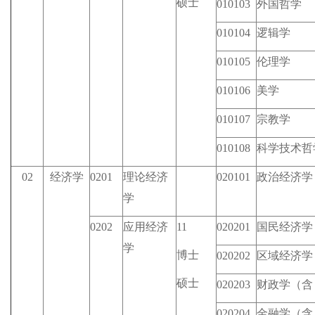
硕士
010103
外国哲学
010104
逻辑学
010105
伦理学
010106
美学
010107
宗教学
010108
科学技术哲
02
经济学
0201
理论经济
020101
政治经济学
学
0202
应用经济
11
020201
国民经济学
学
博士
020202
区域经济学
硕士
020203
财政学（含
020204
金融学（含