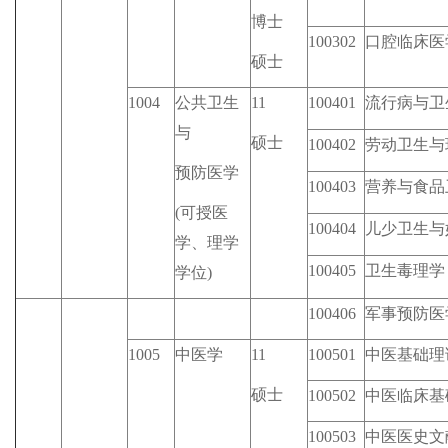
博士
100302
口腔临床医
硕士
1004
公共卫生
11
100401
流行病与卫
与
硕士
100402
劳动卫生与
预防医学
100403
营养与食品
(可授医
100404
儿少卫生与
学、理学
100405
卫生毒理学
学位)
100406
军事预防医
1005
中医学
11
100501
中医基础理
硕士
100502
中医临床基
100503
中医医史文