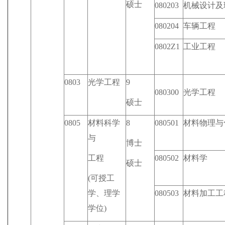
硕士
080203
机械设计及
080204
车辆工程
0802Z1
工业工程
0803
光学工程
9
080300
光学工程
硕士
0805
材料科学
8
080501
材料物理与
与
博士
工程
080502
材料学
硕士
(可授工
学、理学
080503
材料加工工
学位)