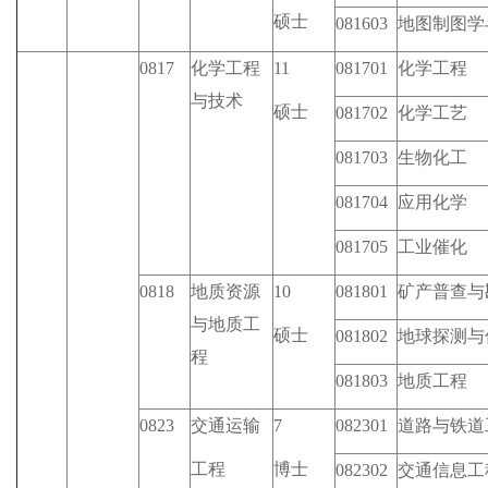
硕士
081603
地图制图学
0817
化学工程
11
081701
化学工程
与技术
硕士
081702
化学工艺
081703
生物化工
081704
应用化学
081705
工业催化
0818
地质资源
10
081801
矿产普查与
与地质工
硕士
081802
地球探测与
程
081803
地质工程
0823
交通运输
7
082301
道路与铁道
工程
博士
082302
交通信息工