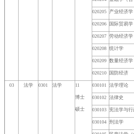
020205
产业经济学
020206
国际贸易学
020207
劳动经济学
020208
统计学
020209
数量经济学
020210
国防经济
03
法学
0301
法学
11
030101
法学理论
博士
030102
法律史
硕士
030103
宪法学与行
030104
刑法学