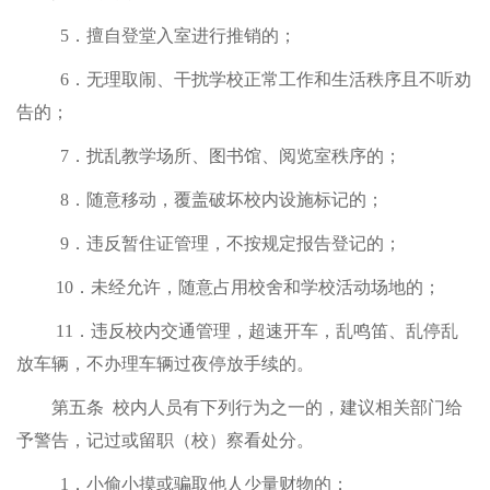
5
．擅自登堂入室进行推销的；
6
．无理取闹、干扰学校正常工作和生活秩序且不听劝
告的；
7
．扰乱教学场所、图书馆、阅览室秩序的；
8
．随意移动，覆盖破坏校内设施标记的；
9
．违反暂住证管理，不按规定报告登记的；
10
．未经允许，随意占用校舍和学校活动场地的；
11
．违反校内交通管理，超速开车，乱鸣笛、乱停乱
放车辆，不办理车辆过夜停放手续的。
第五条
校内人员有下列行为之一的，建议相关部门给
予警告，记过或留职（校）察看处分。
1
．小偷小摸或骗取他人少量财物的；