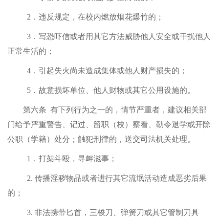
2
．违反规定，在校内燃放烟花爆竹的；
3
．写恐吓信或者用其它方法威胁他人安全或干扰他人
正常生活的；
4
．引起失火尚未造成集体或他人财产损失的；
5
．故意损坏单位、他人财物或其它公用设施的。
第六条
有下列行为之一的，情节严重者，建议相关部
门给予严重警告、记过、留职（校）察看、勒令退学或开除
公职（学籍）处分；触犯刑律的，送交司法机关处理。
1
．打架斗殴，寻衅滋事；
2.
传播淫秽物品或者进行其它流氓活动造成恶劣后果
的；
3.
非法携带匕首，三梭刀、弹簧刀或其它管制刀具