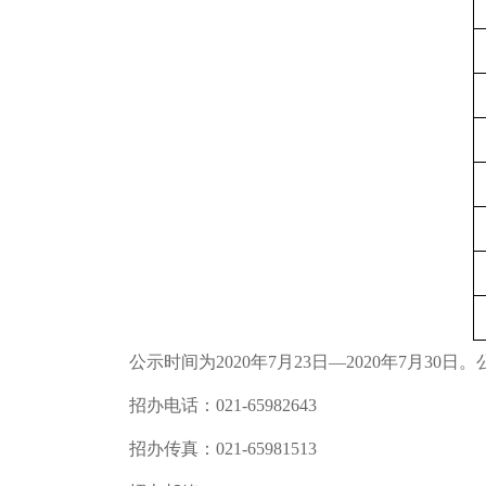
公示时间为
2020
年
7
月
23
日
—2020
年
7
月
30
日。
招办电话：
021-65982643
招办传真：
021-65981513