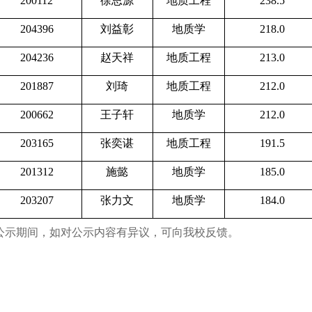
200112
徐思源
地质工程
238.5
204396
刘益彰
地质学
218.0
204236
赵天祥
地质工程
213.0
201887
刘琦
地质工程
212.0
200662
王子轩
地质学
212.0
203165
张奕谌
地质工程
191.5
201312
施懿
地质学
185.0
203207
张力文
地质学
184.0
公示期间，如对公示内容有异议，可向我校反馈。