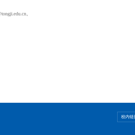
tongji.edu.cn
。