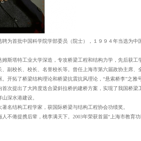
选聘为首批中国科学院学部委员（院士），１９９４年当选为中
国达姆斯塔特工业大学深造，专攻桥梁工程和结构力学，先后获
长、副校长、校长、名誉校长等。曾任上海市第六届政协主席、
开拓了桥梁结构理论和桥梁抗震抗风理论，“悬索桥李”之雅
内首次提出了大跨度迭合梁斜拉桥的建桥方案，实现了我国桥梁
洋山深水港建设。
著名结构工程学家，获国际桥梁与结构工程协会功绩奖。
不倦提携后辈，桃李满天下。2003年荣获首届“上海市教育功