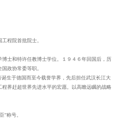
国工程院首批院士。
工学博士和特许任教博士学位。１９４６年回国后，历
全国政协常委等职。
号诞生于德国而至今载誉学界，先后担任武汉长江大
工程界赶超世界先进水平的宏愿。以高瞻远瞩的战略
臣”称号。