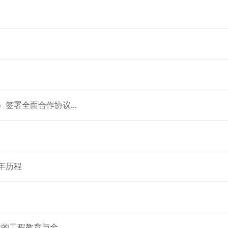
签署全面合作协议...
年历程
工程教育与全...